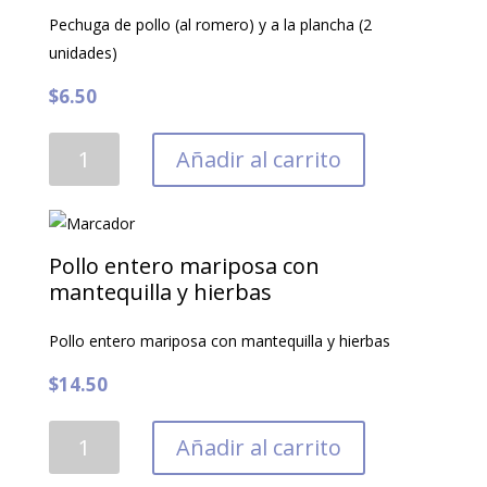
Pechuga de pollo (al romero) y a la plancha (2
cantidad
unidades)
$
6.50
Pechuga
Añadir al carrito
de
pollo
(al
romero)
Pollo entero mariposa con
y
mantequilla y hierbas
a
Pollo entero mariposa con mantequilla y hierbas
la
plancha
$
14.50
(2
unidades)
Pollo
Añadir al carrito
cantidad
entero