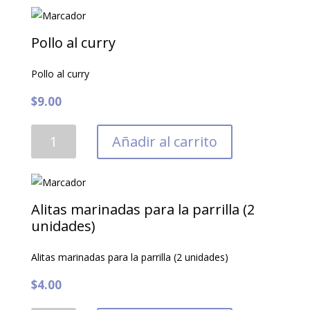
mariposa
con
mantequilla
Pollo al curry
y
hierbas
Pollo al curry
cantidad
$
9.00
Pollo
Añadir al carrito
al
curry
cantidad
Alitas marinadas para la parrilla (2
unidades)
Alitas marinadas para la parrilla (2 unidades)
$
4.00