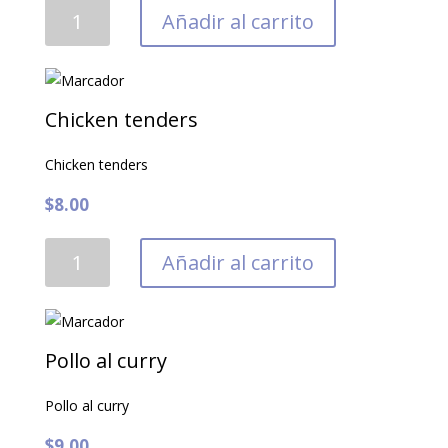
Alitas
Añadir al carrito
marinadas
para
la
parrilla
Chicken tenders
(2
unidades)
Chicken tenders
cantidad
$
8.00
Chicken
Añadir al carrito
tenders
cantidad
Pollo al curry
Pollo al curry
$
9.00