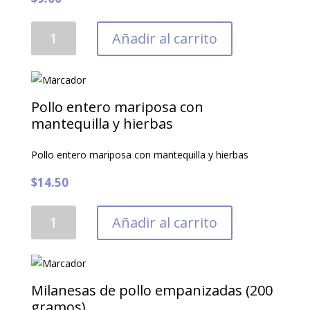
Pollo
Añadir al carrito
al
curry
cantidad
Pollo entero mariposa con
mantequilla y hierbas
Pollo entero mariposa con mantequilla y hierbas
$
14.50
Pollo
Añadir al carrito
entero
mariposa
con
mantequilla
Milanesas de pollo empanizadas (200
y
gramos)