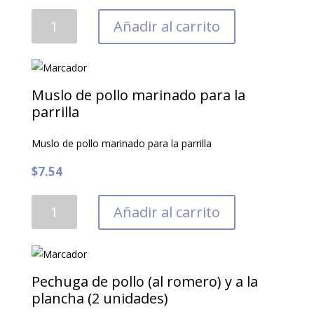
Milanesas
Añadir al carrito
de
pollo
empanizadas
(200
Muslo de pollo marinado para la
gramos)
parrilla
cantidad
Muslo de pollo marinado para la parrilla
$
7.54
Muslo
Añadir al carrito
de
pollo
marinado
para
Pechuga de pollo (al romero) y a la
la
plancha (2 unidades)
parrilla