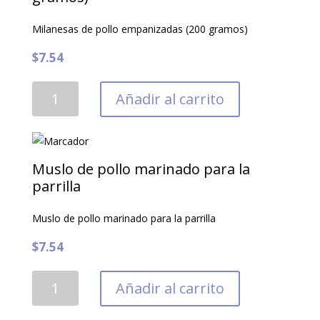
hierbas
Milanesas de pollo empanizadas (200 gramos)
cantidad
$
7.54
Milanesas
Añadir al carrito
de
pollo
empanizadas
(200
Muslo de pollo marinado para la
gramos)
parrilla
cantidad
Muslo de pollo marinado para la parrilla
$
7.54
Muslo
Añadir al carrito
de
pollo