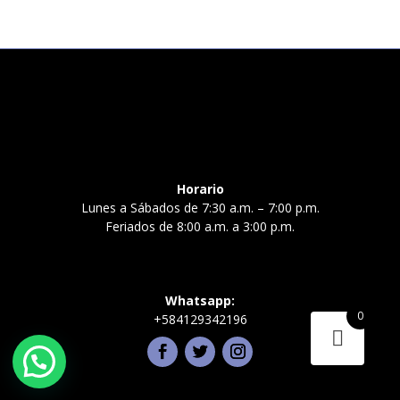
(2
unidades)
cantidad
Horario
Lunes a Sábados de 7:30 a.m. – 7:00 p.m.
Feriados de 8:00 a.m. a 3:00 p.m.
Whatsapp:
0
+584129342196