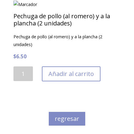
marinado
para
Pechuga de pollo (al romero) y a la
la
plancha (2 unidades)
parrilla
Pechuga de pollo (al romero) y a la plancha (2
cantidad
unidades)
$
6.50
Pechuga
Añadir al carrito
de
pollo
(al
romero)
y
a
regresar
la
plancha