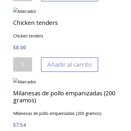
para
la
parrilla
Chicken tenders
(2
unidades)
Chicken tenders
cantidad
$
8.00
Chicken
Añadir al carrito
tenders
cantidad
Milanesas de pollo empanizadas (200
gramos)
Milanesas de pollo empanizadas (200 gramos)
$
7.54