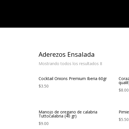
Aderezos Ensalada
Mostrando todos los resultados 8
Cocktail Onions Premium Iberia 60gr
Coraz
quali
$
3.50
$
8.00
Manojo de oregano de calabria
Pimie
Tuttocalabria (40 gr)
$
5.50
$
9.00