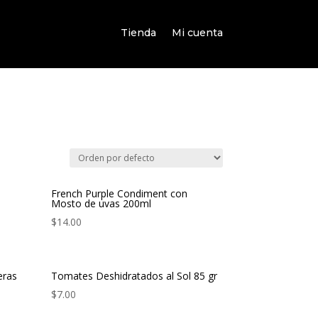
Tienda
Mi cuenta
French Purple Condiment con
Mosto de uvas 200ml
$
14.00
eras
Tomates Deshidratados al Sol 85 gr
$
7.00