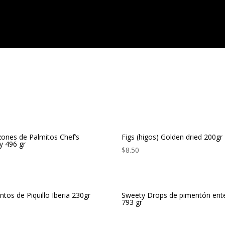
ones de Palmitos Chef’s
Figs (higos) Golden dried 200gr
ty 496 gr
$
8.50
ntos de Piquillo Iberia 230gr
Sweety Drops de pimentón ent
793 gr