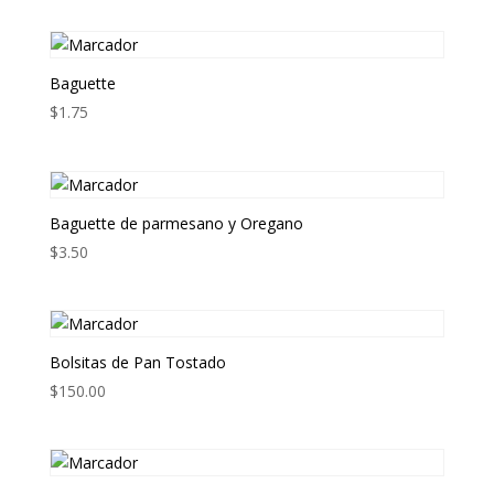
Baguette
$
1.75
Baguette de parmesano y Oregano
$
3.50
Bolsitas de Pan Tostado
$
150.00