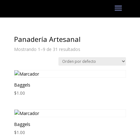
Panadería Artesanal
Mostrando 1–9 de 31 resultados
Baggels
$
1.00
Baggels
$
1.00