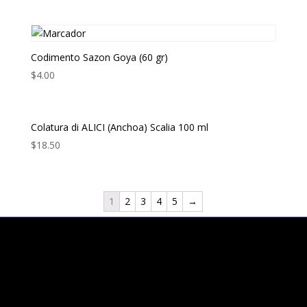
Codimento Sazon Goya (60 gr)
$
4.00
Colatura di ALICI (Anchoa) Scalia 100 ml
$
18.50
1
2
3
4
5
→