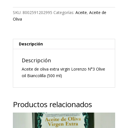
extra
virgin
SKU:
8002591202995
Categorías:
Aceite
,
Aceite de
Lorenzo
Oliva
N°3
Olive
oil
Biancolilla
Descripción
(500
ml)
Descripción
cantidad
Aceite de oliva extra virgin Lorenzo N°3 Olive
oil Biancolilla (500 ml)
Productos relacionados