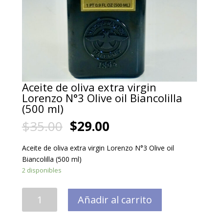
Aceite de oliva extra virgin
Lorenzo N°3 Olive oil Biancolilla
(500 ml)
$
35.00
$
29.00
Aceite de oliva extra virgin Lorenzo N°3 Olive oil
Biancolilla (500 ml)
2 disponibles
Aceite
Añadir al carrito
de
oliva