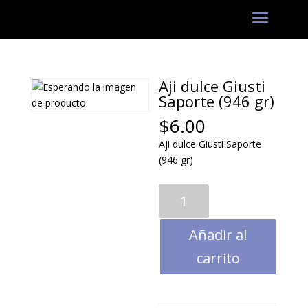
Aji dulce Giusti
Saporte (946 gr)
$
6.00
Aji dulce Giusti Saporte
(946 gr)
Aji
dulce
Giusti
Añadir al
Saporte
(946
carrito
gr)
cantidad