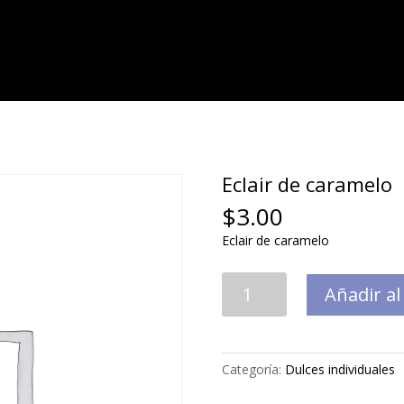
Eclair de caramelo
$
3.00
Eclair de caramelo
Eclair
Añadir al
de
caramelo
cantidad
Categoría:
Dulces individuales