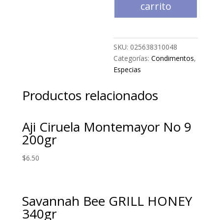
Nielsen-
carrito
Massey
118ml
cantidad
SKU:
025638310048
Categorías:
Condimentos
,
Especias
Productos relacionados
Aji Ciruela Montemayor No 9
200gr
$
6.50
Savannah Bee GRILL HONEY
340gr