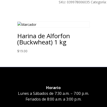
Red
SKU:
039978006035
Categoría
Mill
en
polvo(453
gr)
cantidad
Harina de Alforfon
(Buckwheat) 1 kg
$
19.00
Horario
Lunes a Sábados de 7:30 a.m. – 7:00 p.m.
Feriados de 8:00 a.m. a 3:00 p.m.