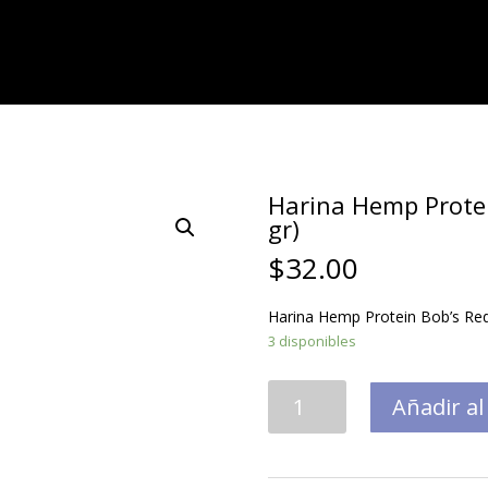
Harina Hemp Protei
gr)
$
32.00
Harina Hemp Protein Bob’s Red 
3 disponibles
Harina
Añadir al
Hemp
Protein
Bob's