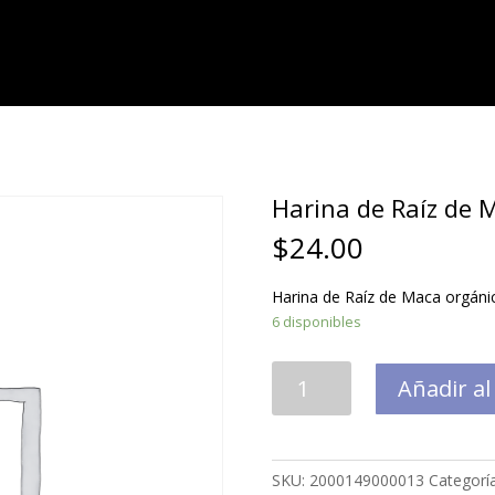
Harina de Raíz de 
$
24.00
Harina de Raíz de Maca orgáni
6 disponibles
Harina
Añadir al
de
Raíz
de
Maca
SKU:
2000149000013
Categorí