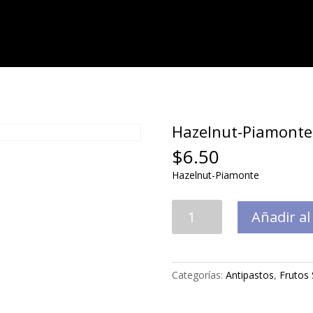
Hazelnut-Piamonte
$
6.50
Hazelnut-Piamonte
Hazelnut-
Añadir al
Piamonte
cantidad
Categorías:
Antipastos
,
Frutos