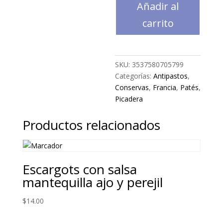
Añadir al
de
campagne
carrito
90
gr
cantidad
SKU:
3537580705799
Categorías:
Antipastos
,
Conservas
,
Francia
,
Patés
,
Picadera
Productos relacionados
Escargots con salsa
mantequilla ajo y perejil
$
14.00