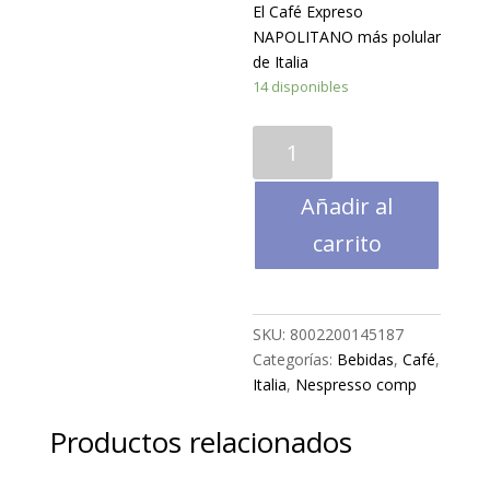
El Café Expreso
NAPOLITANO más polular
de Italia
14 disponibles
KIMBO
Café
Expreso
Añadir al
Int
7
carrito
Lungo
Arábica
Complatible
SKU:
8002200145187
NESPRESS0
Categorías:
Bebidas
,
Café
,
10
Italia
,
Nespresso comp
caps
cantidad
Productos relacionados