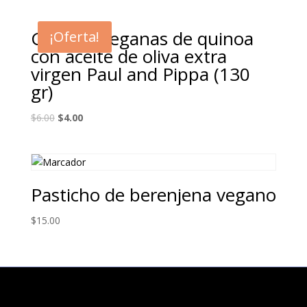
Galletas veganas de quinoa
¡Oferta!
con aceite de oliva extra
virgen Paul and Pippa (130
gr)
$
6.00
$
4.00
Pasticho de berenjena vegano
$
15.00