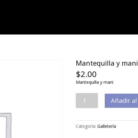
Mantequilla y mani
$
2.00
Mantequilla y mani
Mantequilla
Añadir al
y
mani
cantidad
Categoría:
Galletería