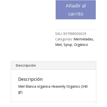
organica
Añadir al
Heavenly
Organics
carrito
(340
gr)
cantidad
SKU:
897988000029
Categorías:
Mermeladas,
Miel, Syrup
,
Orgánico
Descripción
Descripción
Miel Blanca organica Heavenly Organics (340
gr)