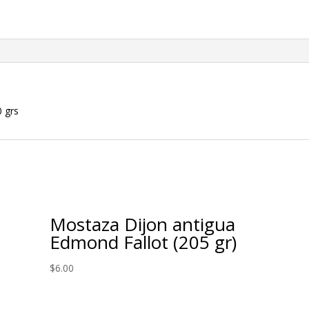
et
Forte
cantidad
 grs
Mostaza Dijon antigua
Edmond Fallot (205 gr)
$
6.00