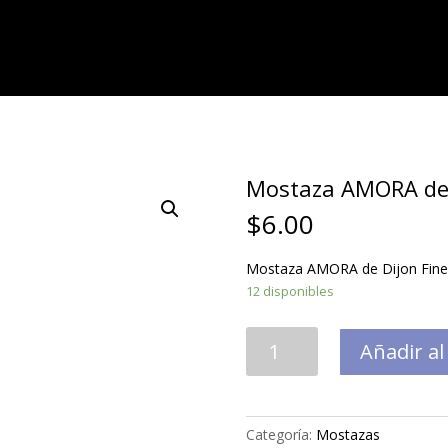
Mostaza AMORA de D
$
6.00
Mostaza AMORA de Dijon Fine 
12 disponibles
Mostaza
Añadir al
AMORA
de
Dijon
Fine
Categoría:
Mostazas