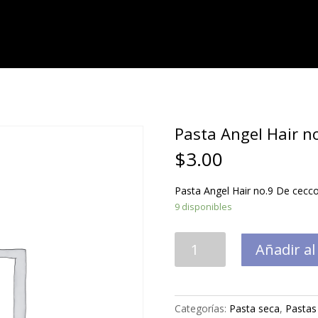
Pasta Angel Hair no
$
3.00
Pasta Angel Hair no.9 De cecco
9 disponibles
Pasta
Añadir al
Angel
Hair
no.9
De
Categorías:
Pasta seca
,
Pastas