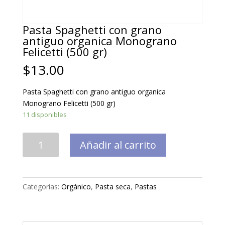
Pasta Spaghetti con grano
antiguo organica Monograno
Felicetti (500 gr)
$
13.00
Pasta Spaghetti con grano antiguo organica
Monograno Felicetti (500 gr)
11 disponibles
Pasta
Añadir al carrito
Spaghetti
con
grano
antiguo
Categorías:
Orgánico
,
Pasta seca
,
Pastas
organica
Monograno
Felicetti