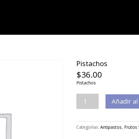
Pistachos
$
36.00
Pistachos
Pistachos
Añadir al
cantidad
Categorías:
Antipastos
,
Frutos