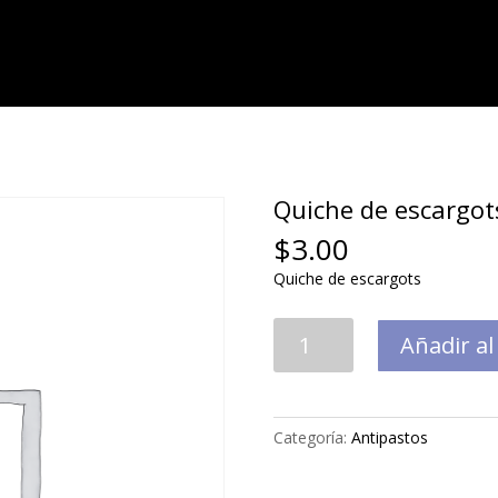
Quiche de escargot
$
3.00
Quiche de escargots
Quiche
Añadir al
de
escargots
cantidad
Categoría:
Antipastos