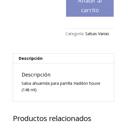
Añadir al
parrilla
Haddon
carrito
house
(148
ml)
Categoría:
Salsas Varias
cantidad
Descripción
Descripción
Salsa ahuamda para parrilla Haddon house
(148 ml)
Productos relacionados