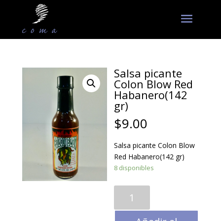
Salsa picante
Colon Blow Red
Habanero(142
gr)
$
9.00
Salsa picante Colon Blow
Red Habanero(142 gr)
8 disponibles
Salsa
picante
Colon