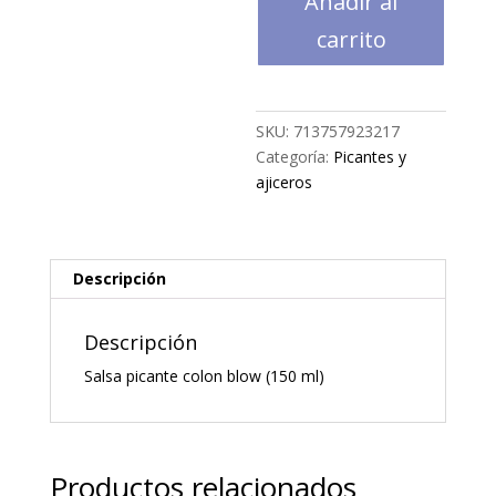
Añadir al
Blow
Red
carrito
Habanero(142
gr)
cantidad
SKU:
713757923217
Categoría:
Picantes y
ajiceros
Descripción
Descripción
Salsa picante colon blow (150 ml)
Productos relacionados