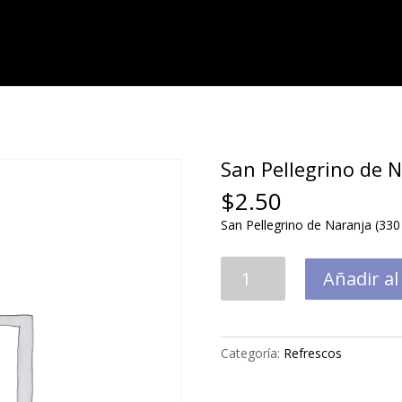
San Pellegrino de N
$
2.50
San Pellegrino de Naranja (330
San
Añadir al
Pellegrino
de
Naranja
(330
Categoría:
Refrescos
ml)
cantidad