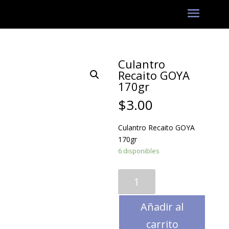
Culantro
Recaito GOYA
170gr
$
3.00
Culantro Recaito GOYA
170gr
6 disponibles
Culantro
Recaito
GOYA
Añadir al
170gr
cantidad
carrito