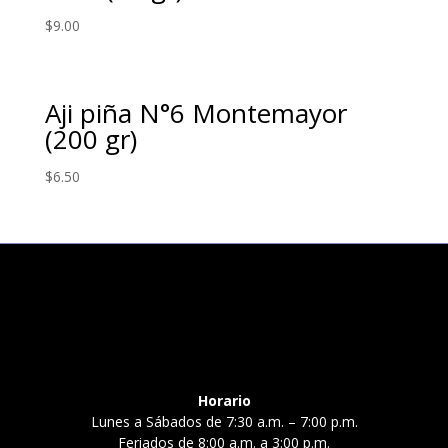
$
9.00
Aji piña N°6 Montemayor
(200 gr)
$
6.50
Horario
Lunes a Sábados de 7:30 a.m. – 7:00 p.m.
Feriados de 8:00 a.m. a 3:00 p.m.