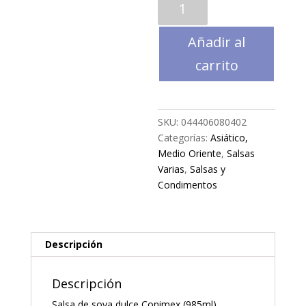
de
soya
Añadir al
dulce
KETJAP
carrito
MANIS
Conimex
(985ml)
SKU:
044406080402
cantidad
Categorías:
Asiático,
Medio Oriente
,
Salsas
Varias
,
Salsas y
Condimentos
Descripción
Descripción
Salsa de soya dulce Conimex (985ml)