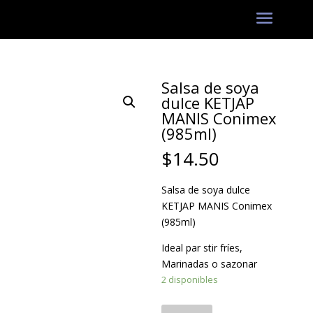
Salsa de soya
dulce KETJAP
MANIS Conimex
(985ml)
$
14.50
Salsa de soya dulce
KETJAP MANIS Conimex
(985ml)
Ideal par stir fríes,
Marinadas o sazonar
2 disponibles
Salsa