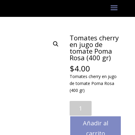
Tomates cherry
en jugo de
tomate Poma
Rosa (400 gr)
$
4.00
Tomates cherry en jugo
de tomate Poma Rosa
(400 gr)
Tomates
cherry
en
Añadir al
jugo
de
carrito