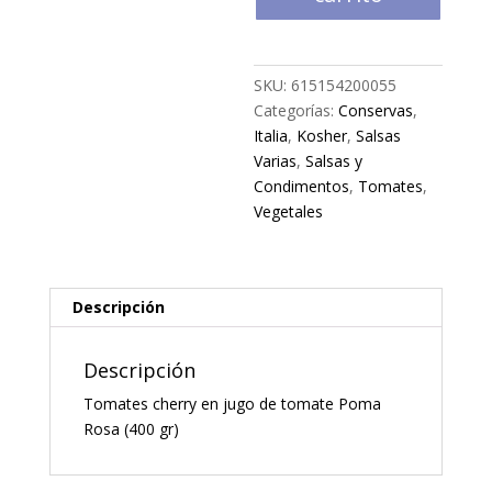
tomate
Poma
Rosa
SKU:
615154200055
(400
Categorías:
Conservas
,
gr)
Italia
,
Kosher
,
Salsas
cantidad
Varias
,
Salsas y
Condimentos
,
Tomates
,
Vegetales
Descripción
Descripción
Tomates cherry en jugo de tomate Poma
Rosa (400 gr)