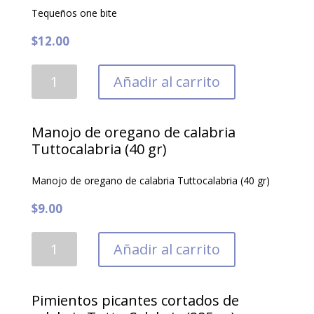
Tequeños one bite
$
12.00
Tequeños
Añadir al carrito
one
bite
cantidad
Manojo de oregano de calabria
Tuttocalabria (40 gr)
Manojo de oregano de calabria Tuttocalabria (40 gr)
$
9.00
Manojo
Añadir al carrito
de
oregano
de
Pimientos picantes cortados de
calabria