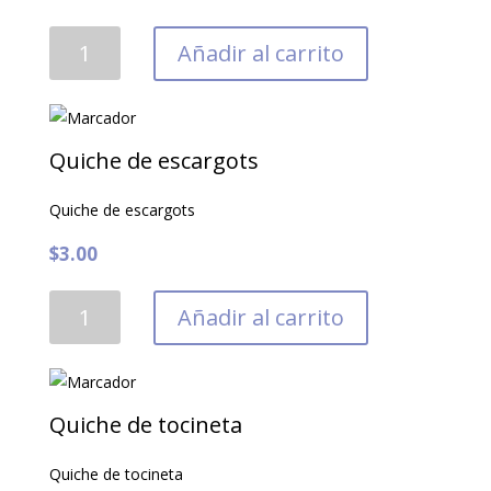
Escargots
Añadir al carrito
con
salsa
mantequilla
ajo
Quiche de escargots
y
perejil
Quiche de escargots
cantidad
$
3.00
Quiche
Añadir al carrito
de
escargots
cantidad
Quiche de tocineta
Quiche de tocineta