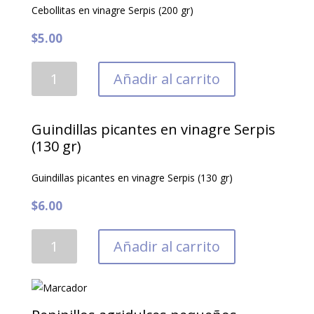
El
Cebollitas en vinagre Serpis (200 gr)
Navarrico
$
5.00
6/8
muy
Cebollitas
Añadir al carrito
gruesos
en
cantidad
vinagre
Serpis
Guindillas picantes en vinagre Serpis
(200
(130 gr)
gr)
Guindillas picantes en vinagre Serpis (130 gr)
cantidad
$
6.00
Guindillas
Añadir al carrito
picantes
en
vinagre
Serpis