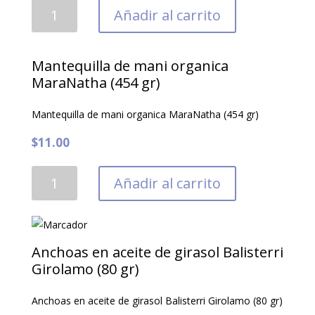
Pistachos
Añadir al carrito
con
sal
cantidad
Mantequilla de mani organica
MaraNatha (454 gr)
Mantequilla de mani organica MaraNatha (454 gr)
$
11.00
Mantequilla
Añadir al carrito
de
mani
organica
MaraNatha
Anchoas en aceite de girasol Balisterri
(454
Girolamo (80 gr)
gr)
Anchoas en aceite de girasol Balisterri Girolamo (80 gr)
cantidad