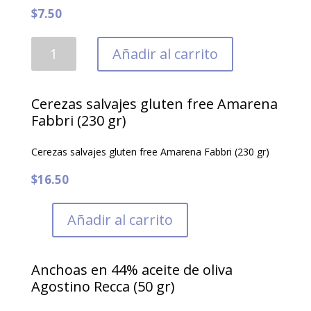
$
7.50
Anchoas
Añadir al carrito
en
aceite
de
Cerezas salvajes gluten free Amarena
girasol
Fabbri (230 gr)
Balisterri
Cerezas salvajes gluten free Amarena Fabbri (230 gr)
Girolamo
(80
$
16.50
gr)
cantidad
Añadir al carrito
Anchoas en 44% aceite de oliva
Agostino Recca (50 gr)