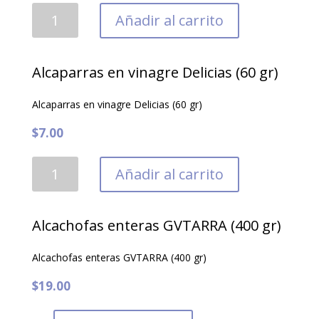
Aceitunas
Añadir al carrito
verdes
CERIGNOLA
Orto
Alcaparras en vinagre Delicias (60 gr)
Conserviera
(320
Alcaparras en vinagre Delicias (60 gr)
gr)
$
7.00
cantidad
Alcaparras
Añadir al carrito
en
vinagre
Delicias
Alcachofas enteras GVTARRA (400 gr)
(60
gr)
Alcachofas enteras GVTARRA (400 gr)
cantidad
$
19.00