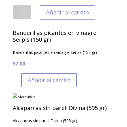
Alcaparras
Añadir al carrito
en
sal
Giusto
Banderillas picantes en vinagre
Sapore
Serpis (150 gr)
(57
Banderillas picantes en vinagre Serpis (150 gr)
gr)
cantidad
$
7.00
Añadir al carrito
Alcaparras sin pareil Divina (595 gr)
Alcaparras sin pareil Divina (595 gr)