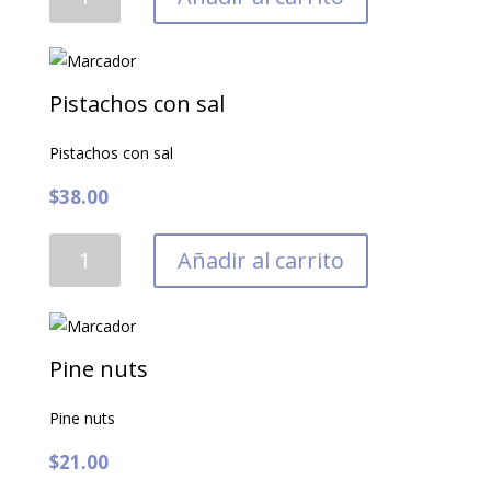
de
frutos
secos
cantidad
Pistachos con sal
Pistachos con sal
$
38.00
Pistachos
Añadir al carrito
con
sal
cantidad
Pine nuts
Pine nuts
$
21.00