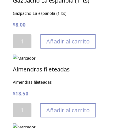
Gazpacho La española (1 lts)
Sabarot
(500
Gazpacho La española (1 lts)
gr)
$
8.00
6
docenas
Gazpacho
Añadir al carrito
cantidad
La
española
(1
lts)
Almendras fileteadas
cantidad
Almendras fileteadas
$
18.50
Almendras
Añadir al carrito
fileteadas
cantidad