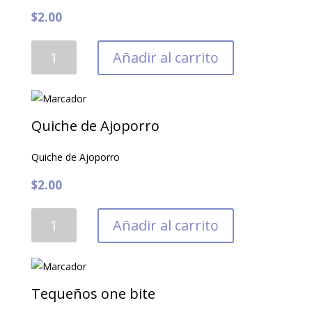
$
2.00
Quiche
Añadir al carrito
de
tocineta
cantidad
Quiche de Ajoporro
Quiche de Ajoporro
$
2.00
Quiche
Añadir al carrito
de
Ajoporro
cantidad
Tequeños one bite