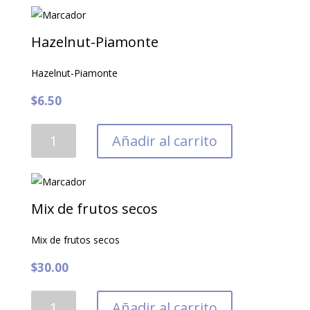
Golden
dried
200gr
Hazelnut-Piamonte
cantidad
Hazelnut-Piamonte
$
6.50
Hazelnut-
Añadir al carrito
Piamonte
cantidad
Mix de frutos secos
Mix de frutos secos
$
30.00
Mix
Añadir al carrito