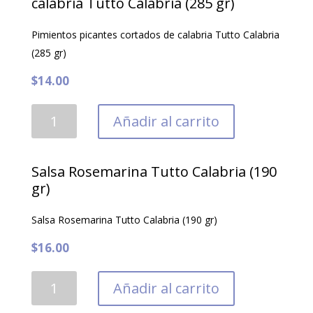
calabria Tutto Calabria (285 gr)
Tuttocalabria
Pimientos picantes cortados de calabria Tutto Calabria
(40
(285 gr)
gr)
cantidad
$
14.00
Pimientos
Añadir al carrito
picantes
cortados
de
Salsa Rosemarina Tutto Calabria (190
calabria
gr)
Tutto
Salsa Rosemarina Tutto Calabria (190 gr)
Calabria
(285
$
16.00
gr)
cantidad
Salsa
Añadir al carrito
Rosemarina