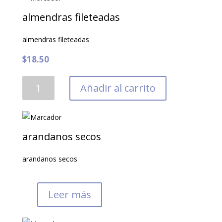
Pasha
(454
almendras fileteadas
gr)
cantidad
almendras fileteadas
$
18.50
almendras
Añadir al carrito
fileteadas
cantidad
arandanos secos
arandanos secos
Leer más