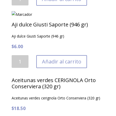
picante
relleno
de
tuna
Aji dulce Giusti Saporte (946 gr)
(700
gr)
Aji dulce Giusti Saporte (946 gr)
cantidad
$
6.00
Aji
Añadir al carrito
dulce
Giusti
Saporte
Aceitunas verdes CERIGNOLA Orto
(946
Conserviera (320 gr)
gr)
Aceitunas verdes cerignola Orto Conserviera (320 gr)
cantidad
$
18.50