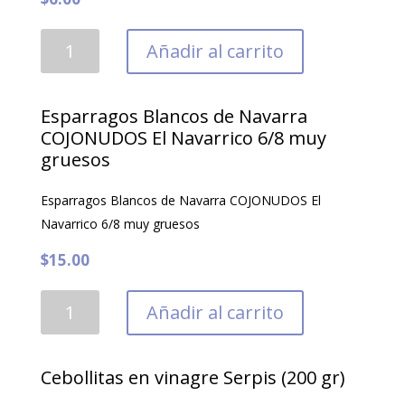
Frijos
Añadir al carrito
Lupini
Giusti
Sapore
Esparragos Blancos de Navarra
(355
COJONUDOS El Navarrico 6/8 muy
gruesos
ml)
cantidad
Esparragos Blancos de Navarra COJONUDOS El
Navarrico 6/8 muy gruesos
$
15.00
Esparragos
Añadir al carrito
Blancos
de
Navarra
Cebollitas en vinagre Serpis (200 gr)
COJONUDOS