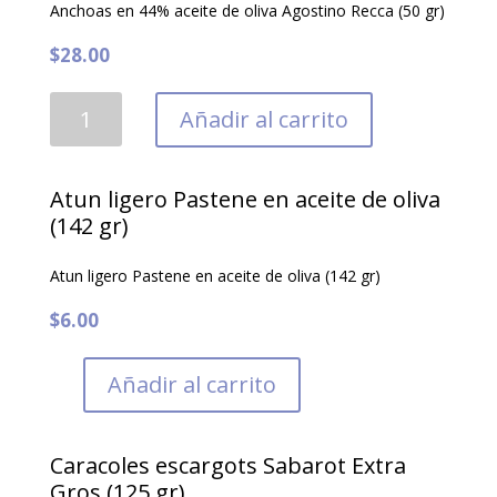
Anchoas en 44% aceite de oliva Agostino Recca (50 gr)
$
28.00
Anchoas
Añadir al carrito
en
44%
aceite
Atun ligero Pastene en aceite de oliva
de
(142 gr)
oliva
Atun ligero Pastene en aceite de oliva (142 gr)
Agostino
Recca
$
6.00
(50
gr)
Añadir al carrito
cantidad
Caracoles escargots Sabarot Extra
Gros (125 gr)