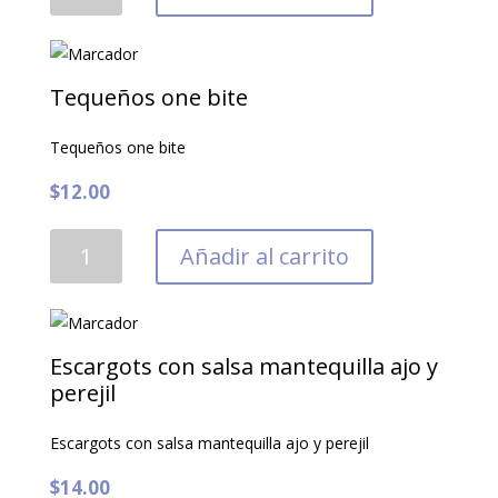
de
Ajoporro
cantidad
Tequeños one bite
Tequeños one bite
$
12.00
Tequeños
Añadir al carrito
one
bite
cantidad
Escargots con salsa mantequilla ajo y
perejil
Escargots con salsa mantequilla ajo y perejil
$
14.00