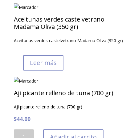
Tutto
Calabria
(190
Aceitunas verdes castelvetrano
gr)
Madama Oliva (350 gr)
cantidad
Aceitunas verdes castelvetrano Madama Oliva (350 gr)
Leer más
Aji picante relleno de tuna (700 gr)
Aji picante relleno de tuna (700 gr)
$
44.00
Aji
Añadir al carrito