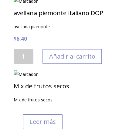
avellana piemonte italiano DOP
avellana piamonte
$
6.40
avellana
Añadir al carrito
piemonte
italiano
DOP
cantidad
Mix de frutos secos
Mix de frutos secos
Leer más