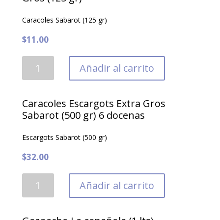
Caracoles Sabarot (125 gr)
$
11.00
Caracoles
Añadir al carrito
escargots
Sabarot
Extra
Caracoles Escargots Extra Gros
Gros
Sabarot (500 gr) 6 docenas
(125
Escargots Sabarot (500 gr)
gr)
cantidad
$
32.00
Caracoles
Añadir al carrito
Escargots
Extra
Gros