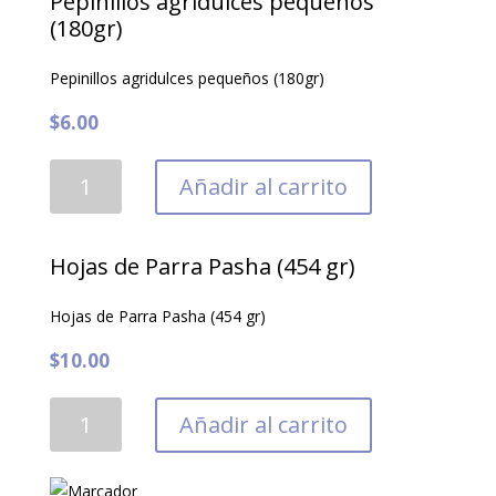
Pepinillos agridulces pequeños
(130
(180gr)
gr)
Pepinillos agridulces pequeños (180gr)
cantidad
$
6.00
Pepinillos
Añadir al carrito
agridulces
pequeños
(180gr)
Hojas de Parra Pasha (454 gr)
cantidad
Hojas de Parra Pasha (454 gr)
$
10.00
Hojas
Añadir al carrito
de
Parra